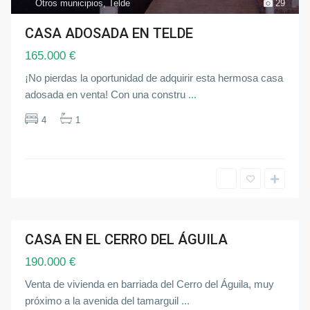
Otros municipios
,
Telde
29
t
J
r
a
o
r
CASA ADOSADA EN TELDE
s
d
m
í
165.000 €
u
n
n
A
i
l
¡No pierdas la oportunidad de adquirir esta hermosa casa
c
c
i
adosada en venta! Con una constru
...
a
p
l
i
á
4
1
o
-
s
M
,
ª
S
A
e
u
v
x
i
i
l
l
l
i
a
a
d
o
CASA EN EL CERRO DEL ÁGUILA
r
ndida
a
190.000 €
,
A
l
Venta de vivienda en barriada del Cerro del Águila, muy
c
a
próximo a la avenida del tamarguil
...
l