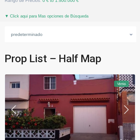
Rango de Precios:
0 € to 1.500.000 €
▼ Click aqui para Mas opciones de Búsqueda
predeterminado
Prop List – Half Map
Venta
M
a
l
a
s
m
a
ñ
a
n
a
s
O
-