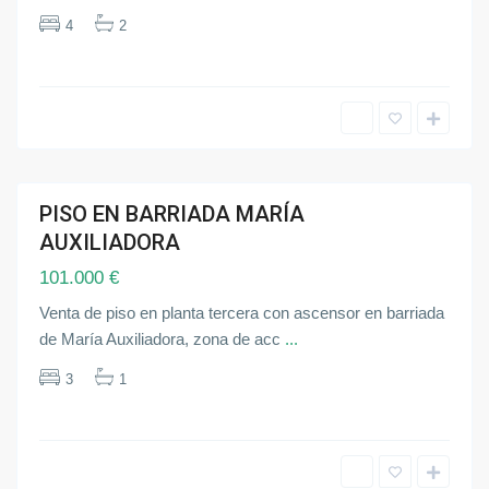
á
4
2
d
e
G
u
a
d
a
í
r
a
O
t
PISO EN BARRIADA MARÍA
r
ndida
o
AUXILIADORA
s
m
101.000 €
u
n
i
Venta de piso en planta tercera con ascensor en barriada
c
i
de María Auxiliadora, zona de acc
...
p
i
3
1
o
s
,
S
e
v
i