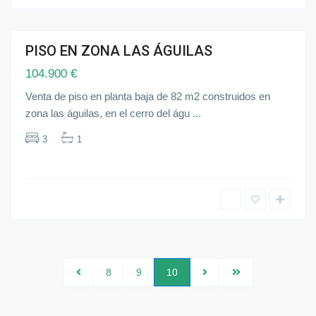
l
l
a
PISO EN ZONA LAS ÁGUILAS
ndida
104.900 €
Venta de piso en planta baja de 82 m2 construidos en
zona las águilas, en el cerro del águ
...
3
1
8
9
10