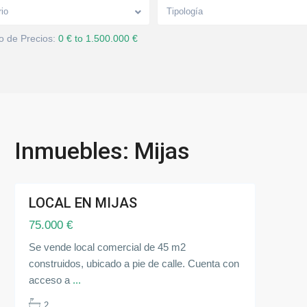
r
o
rio
Tipología
s
m
 de Precios:
0 € to 1.500.000 €
u
n
i
c
i
p
i
o
s
,
M
Inmuebles: Mijas
i
j
a
s
LOCAL EN MIJAS
endida
75.000 €
Se vende local comercial de 45 m2
construidos, ubicado a pie de calle. Cuenta con
acceso a
...
2