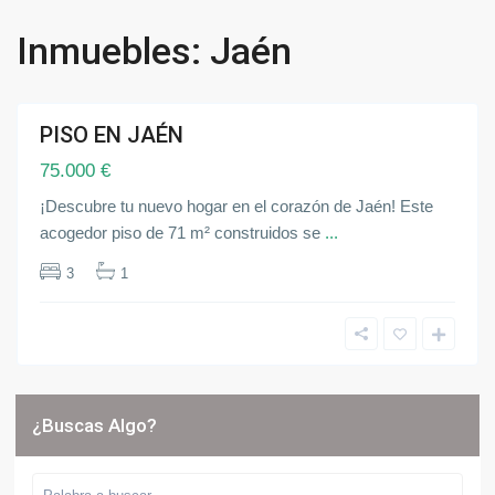
s
,
Inmuebles: Jaén
J
a
é
n
PISO EN JAÉN
Destacado
ndida
75.000 €
¡Descubre tu nuevo hogar en el corazón de Jaén! Este
acogedor piso de 71 m² construidos se
...
3
1
¿Buscas Algo?