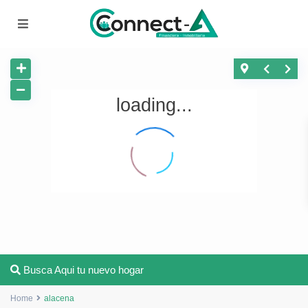
loading...
O
t
r
o
s
m
u
n
i
c
i
p
Busca Aqui tu nuevo hogar
i
o
s
Home
alacena
,