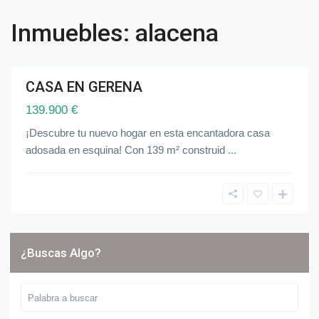
G
e
Inmuebles: alacena
r
e
n
a
CASA EN GERENA
ndida
139.900 €
¡Descubre tu nuevo hogar en esta encantadora casa
adosada en esquina! Con 139 m² construid
...
¿Buscas Algo?