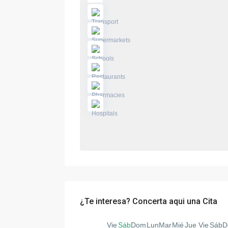
¿Te interesa? Concerta aqui una Cita
Vie
Sáb
Dom
Lun
Mar
Mié
Jue
Vie
Sáb
D