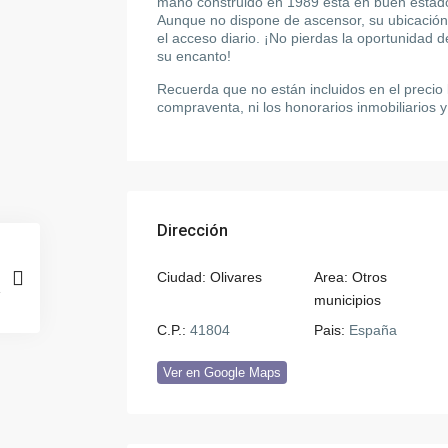
mano construido en 1989 está en buen estado 
Aunque no dispone de ascensor, su ubicación e
el acceso diario. ¡No pierdas la oportunidad d
su encanto!
Recuerda que no están incluidos en el precio 
compraventa, ni los honorarios inmobiliarios y
Dirección
Ciudad:
Olivares
Area:
Otros
municipios
C.P.:
41804
Pais:
España
Ver en Google Maps