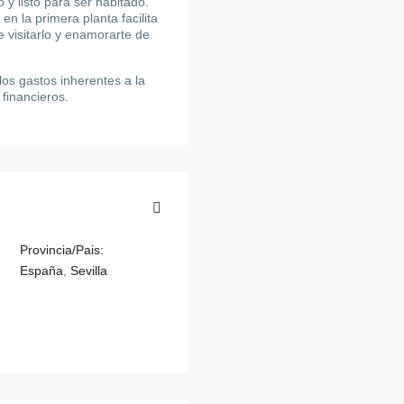
y listo para ser habitado.
n la primera planta facilita
e visitarlo y enamorarte de
los gastos inherentes a la
 financieros.
Provincia/Pais:
España
,
Sevilla