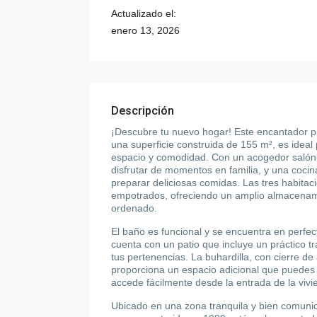
Actualizado el:
enero 13, 2026
Descripción
¡Descubre tu nuevo hogar! Este encantador pi
una superficie construida de 155 m², es idea
espacio y comodidad. Con un acogedor salón
disfrutar de momentos en familia, y una coci
preparar deliciosas comidas. Las tres habita
empotrados, ofreciendo un amplio almacenam
ordenado.
El baño es funcional y se encuentra en perfec
cuenta con un patio que incluye un práctico tr
tus pertenencias. La buhardilla, con cierre de 
proporciona un espacio adicional que puedes 
accede fácilmente desde la entrada de la vivi
Ubicado en una zona tranquila y bien comuni